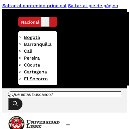
Saltar al contenido principal
Saltar al pie de página
Nacional
Bogotá
Barranquilla
Cali
Pereira
Cúcuta
Cartagena
El Socorro
Buscar