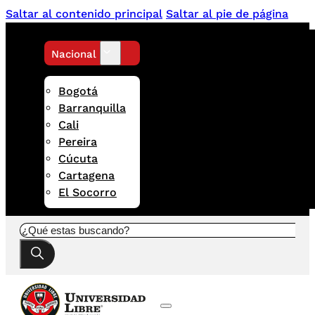
Saltar al contenido principal
Saltar al pie de página
Nacional
Bogotá
Barranquilla
Cali
Pereira
Cúcuta
Cartagena
El Socorro
Buscar