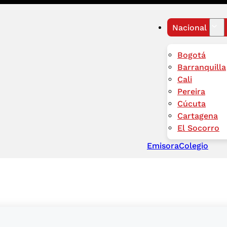
Nacional
Bogotá
Barranquilla
Cali
Pereira
Cúcuta
Cartagena
El Socorro
Emisora
Colegio