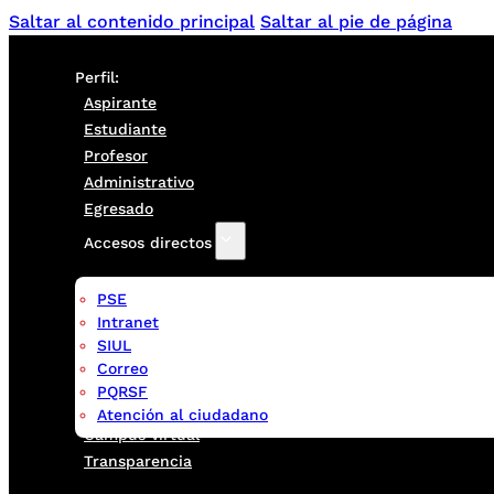
Saltar al contenido principal
Saltar al pie de página
Perfil:
Aspirante
Estudiante
Profesor
Administrativo
Egresado
Accesos directos
PSE
Intranet
SIUL
Correo
PQRSF
Atención al ciudadano
Campus virtual
Transparencia