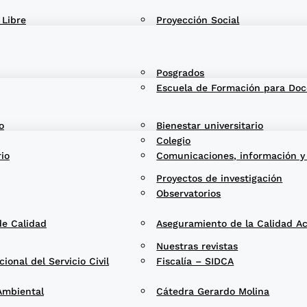
 Libre
Proyección Social
Posgrados
Escuela de Formación para Doc
o
Bienestar universitario
Colegio
rio
Comunicaciones, información y
Proyectos de investigación
Observatorios
de Calidad
Aseguramiento de la Calidad A
Nuestras revistas
onal del Servicio Civil
Fiscalía – SIDCA
Ambiental
Cátedra Gerardo Molina