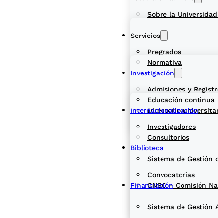
Sobre la Universidad
Servicios
Pregrados
Normativa
Investigación
Admisiones y Registr
Educación continua
Internacionalización
Directorio universita
Investigadores
Consultorios
Biblioteca
Sistema de Gestión 
Convocatorias
Financiación
CNSC – Comisión Naci
Sistema de Gestión 