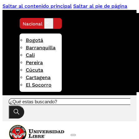
Saltar al contenido principal
Saltar al pie de página
Nacional
Bogotá
Barranquilla
Cali
Pereira
Cúcuta
Cartagena
El Socorro
Buscar