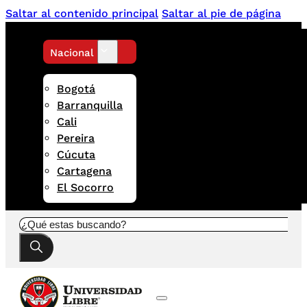
Saltar al contenido principal
Saltar al pie de página
Nacional
Bogotá
Barranquilla
Cali
Pereira
Cúcuta
Cartagena
El Socorro
Buscar