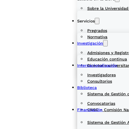
Sobre la Universidad
Servicios
Pregrados
Normativa
Investigación
Admisiones y Registr
Educación continua
Internacionalización
Directorio universita
Investigadores
Consultorios
Biblioteca
Sistema de Gestión 
Convocatorias
Financiación
CNSC – Comisión Naci
Sistema de Gestión 