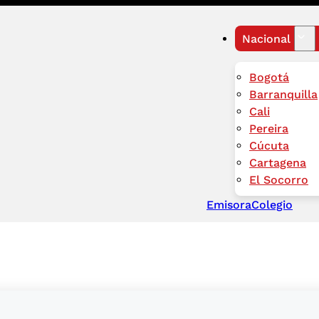
Nacional
Bogotá
Barranquilla
Cali
Pereira
Cúcuta
Cartagena
El Socorro
Emisora
Colegio