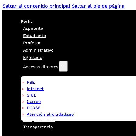
Saltar al contenido principal
Saltar al pie de página
Perfil:
Aspirante
Estudiante
Profesor
Administrativo
Egresado
Accesos directos
PSE
Intranet
SIUL
Correo
PQRSF
Atención al ciudadano
Campus virtual
Transparencia