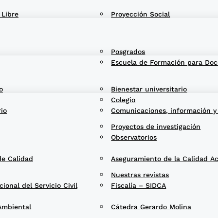
 Libre
Proyección Social
Posgrados
Escuela de Formación para Doc
o
Bienestar universitario
Colegio
rio
Comunicaciones, información y
Proyectos de investigación
Observatorios
de Calidad
Aseguramiento de la Calidad A
Nuestras revistas
onal del Servicio Civil
Fiscalía – SIDCA
Ambiental
Cátedra Gerardo Molina