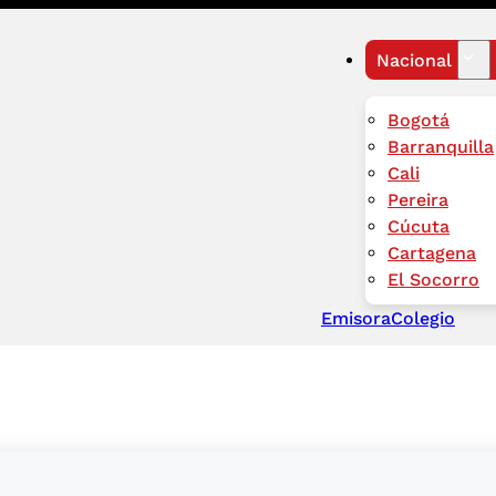
Nacional
Bogotá
Barranquilla
Cali
Pereira
Cúcuta
Cartagena
El Socorro
Emisora
Colegio