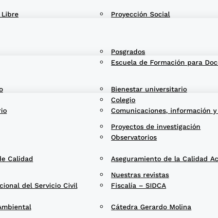
 Libre
Proyección Social
Posgrados
Escuela de Formación para Doc
o
Bienestar universitario
Colegio
rio
Comunicaciones, información y
Proyectos de investigación
Observatorios
de Calidad
Aseguramiento de la Calidad A
Nuestras revistas
onal del Servicio Civil
Fiscalía – SIDCA
Ambiental
Cátedra Gerardo Molina