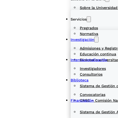
Sobre la Universidad
Servicios
Pregrados
Normativa
Investigación
Admisiones y Registr
Educación continua
Internacionalización
Directorio universita
Investigadores
Consultorios
Biblioteca
Sistema de Gestión 
Convocatorias
Financiación
CNSC – Comisión Naci
Sistema de Gestión 