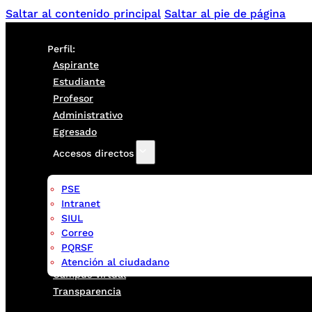
Saltar al contenido principal
Saltar al pie de página
Perfil:
Aspirante
Estudiante
Profesor
Administrativo
Egresado
Accesos directos
PSE
Intranet
SIUL
Correo
PQRSF
Atención al ciudadano
Campus virtual
Transparencia