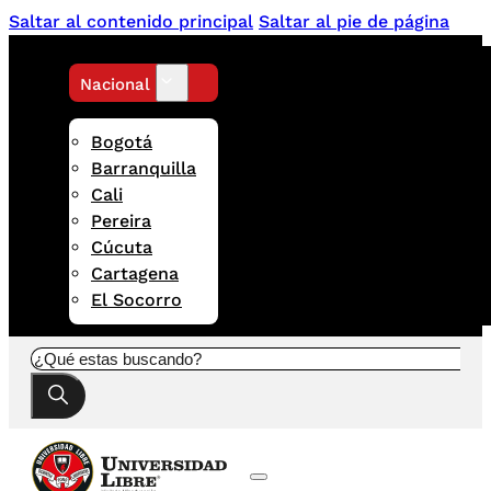
Saltar al contenido principal
Saltar al pie de página
Nacional
Bogotá
Barranquilla
Cali
Pereira
Cúcuta
Cartagena
El Socorro
Buscar