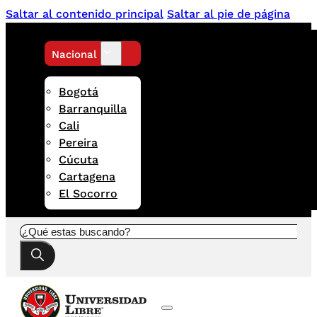
Saltar al contenido principal
Saltar al pie de página
Nacional
Bogotá
Barranquilla
Cali
Pereira
Cúcuta
Cartagena
El Socorro
Buscar