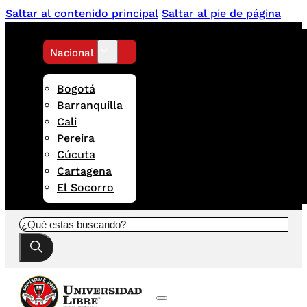
Saltar al contenido principal
Saltar al pie de página
Nacional
Bogotá
Barranquilla
Cali
Pereira
Cúcuta
Cartagena
El Socorro
Buscar