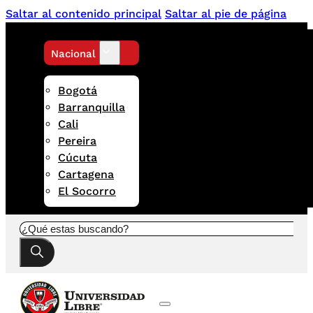
Saltar al contenido principal
Saltar al pie de página
Nacional
Bogotá
Barranquilla
Cali
Pereira
Cúcuta
Cartagena
El Socorro
Buscar