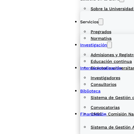
Sobre la Universidad
Servicios
Pregrados
Normativa
Investigación
Admisiones y Registr
Educación continua
Internacionalización
Directorio universita
Investigadores
Consultorios
Biblioteca
Sistema de Gestión 
Convocatorias
Financiación
CNSC – Comisión Naci
Sistema de Gestión 