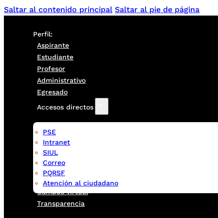
Saltar al contenido principal
Saltar al pie de página
Perfil:
Aspirante
Estudiante
Profesor
Administrativo
Egresado
Accesos directos
PSE
Intranet
SIUL
Correo
PQRSF
Atención al ciudadano
Campus virtual
Transparencia