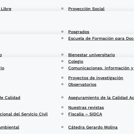
 Libre
Proyección Social
Posgrados
Escuela de Formación para Doc
o
Bienestar universitario
Colegio
rio
Comunicaciones, información y
Proyectos de investigación
Observatorios
de Calidad
Aseguramiento de la Calidad A
Nuestras revistas
onal del Servicio Civil
Fiscalía – SIDCA
Ambiental
Cátedra Gerardo Molina