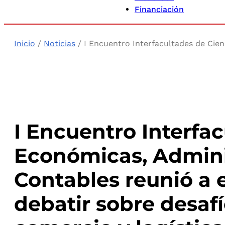
Financiación
Inicio
/
Noticias
/ I Encuentro Interfacultades de Cien
I Encuentro Interfa
Económicas, Adminis
Contables reunió a 
debatir sobre desaf