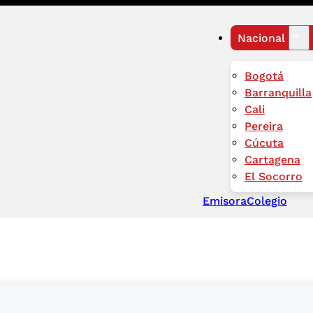
Nacional
Bogotá
Barranquilla
Cali
Pereira
Cúcuta
Cartagena
El Socorro
Emisora
Colegio