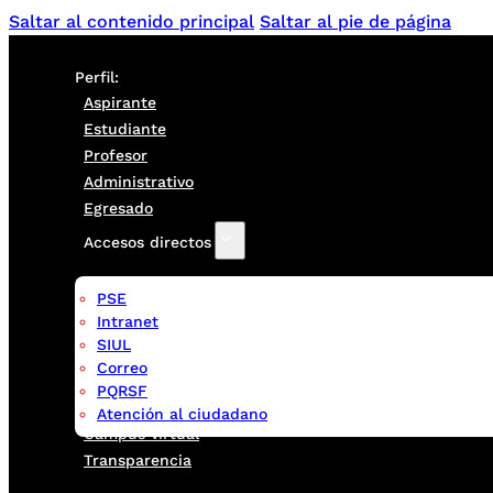
Saltar al contenido principal
Saltar al pie de página
Perfil:
Aspirante
Estudiante
Profesor
Administrativo
Egresado
Accesos directos
PSE
Intranet
SIUL
Correo
PQRSF
Atención al ciudadano
Campus virtual
Transparencia