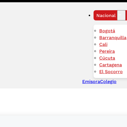
Nacional
Bogotá
Barranquilla
Cali
Pereira
Cúcuta
Cartagena
El Socorro
Emisora
Colegio