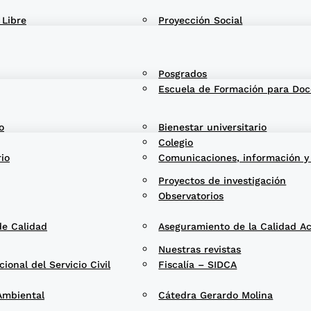
 Libre
Proyección Social
Posgrados
Escuela de Formación para Doc
o
Bienestar universitario
Colegio
rio
Comunicaciones, información y
Proyectos de investigación
Observatorios
de Calidad
Aseguramiento de la Calidad A
Nuestras revistas
onal del Servicio Civil
Fiscalía – SIDCA
Ambiental
Cátedra Gerardo Molina