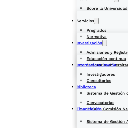
Sobre la Universidad
Servicios
Pregrados
Normativa
Investigación
Admisiones y Registr
Educación continua
Internacionalización
Directorio universita
Investigadores
Consultorios
Biblioteca
Sistema de Gestión 
Convocatorias
Financiación
CNSC – Comisión Naci
Sistema de Gestión 