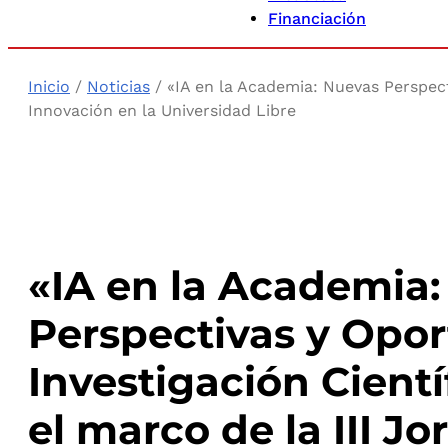
Financiación
Inicio
/
Noticias
/ «IA en la Academia: Nuevas Perspecti
Innovación en la Universidad Libre
«IA en la Academia
Perspectivas y Opor
Investigación Cient
el marco de la III J