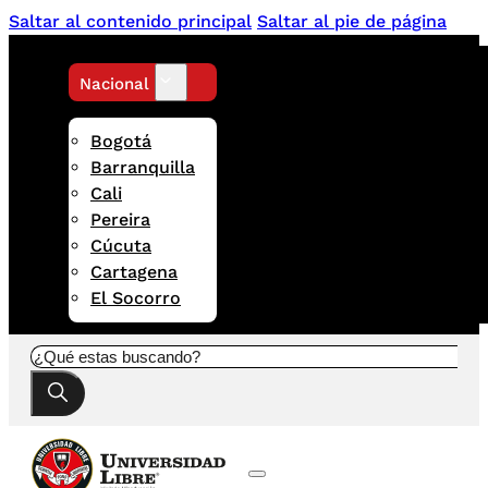
Saltar al contenido principal
Saltar al pie de página
Nacional
Bogotá
Barranquilla
Cali
Pereira
Cúcuta
Cartagena
El Socorro
Buscar