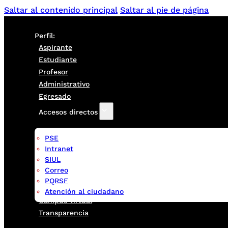
Saltar al contenido principal
Saltar al pie de página
Perfil:
Aspirante
Estudiante
Profesor
Administrativo
Egresado
Accesos directos
PSE
Intranet
SIUL
Correo
PQRSF
Atención al ciudadano
Campus virtual
Transparencia