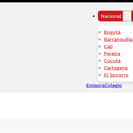
Nacional
Bogotá
Barranquilla
Cali
Pereira
Cúcuta
Cartagena
El Socorro
Emisora
Colegio