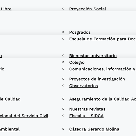
 Libre
Proyección Social
Posgrados
Escuela de Formación para Doc
o
Bienestar universitario
Colegio
rio
Comunicaciones, información y
Proyectos de investigación
Observatorios
de Calidad
Aseguramiento de la Calidad A
Nuestras revistas
onal del Servicio Civil
Fiscalía – SIDCA
Ambiental
Cátedra Gerardo Molina