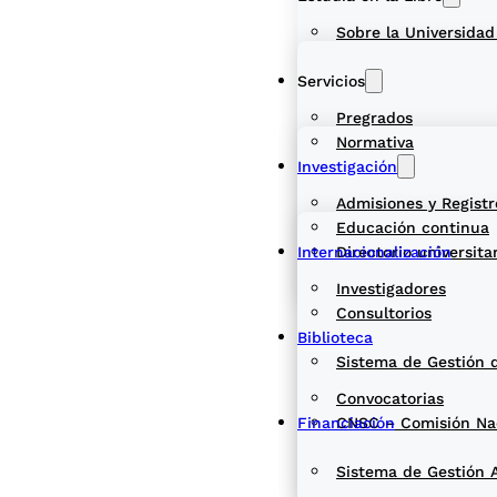
Sobre la Universidad
Servicios
Pregrados
Normativa
Investigación
Admisiones y Registr
Educación continua
Internacionalización
Directorio universita
Investigadores
Consultorios
Biblioteca
Sistema de Gestión 
Convocatorias
Financiación
CNSC – Comisión Naci
Sistema de Gestión 