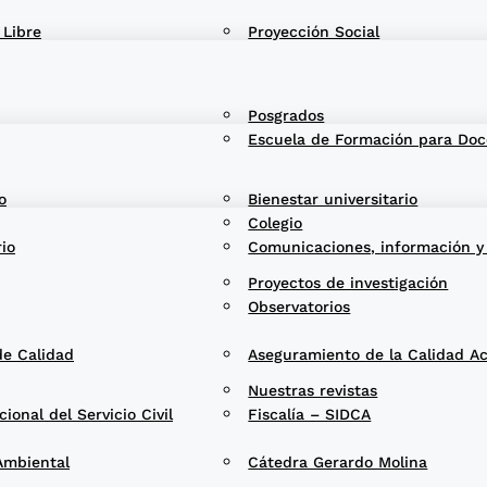
 Libre
Proyección Social
Posgrados
Escuela de Formación para Doc
o
Bienestar universitario
Colegio
rio
Comunicaciones, información y
Proyectos de investigación
Observatorios
de Calidad
Aseguramiento de la Calidad A
Nuestras revistas
onal del Servicio Civil
Fiscalía – SIDCA
Ambiental
Cátedra Gerardo Molina