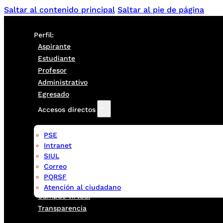
Saltar al contenido principal
Saltar al pie de página
Perfil:
Aspirante
Estudiante
Profesor
Administrativo
Egresado
Accesos directos
PSE
Intranet
SIUL
Correo
PQRSF
Atención al ciudadano
Campus virtual
Transparencia