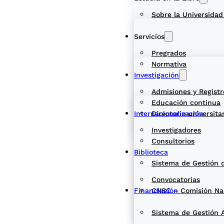
Sobre la Universidad
Servicios
Pregrados
Normativa
Investigación
Admisiones y Registr
Educación continua
Internacionalización
Directorio universita
Investigadores
Consultorios
Biblioteca
Sistema de Gestión 
Convocatorias
Financiación
CNSC – Comisión Naci
Sistema de Gestión 