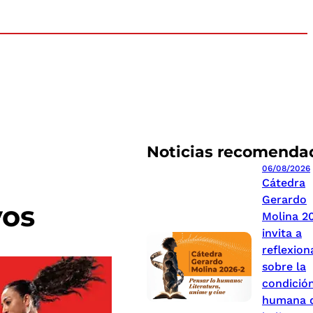
Noticias recomenda
06/08/2026
Cátedra
Gerardo
vos
Molina 2
invita a
reflexion
sobre la
condició
humana 