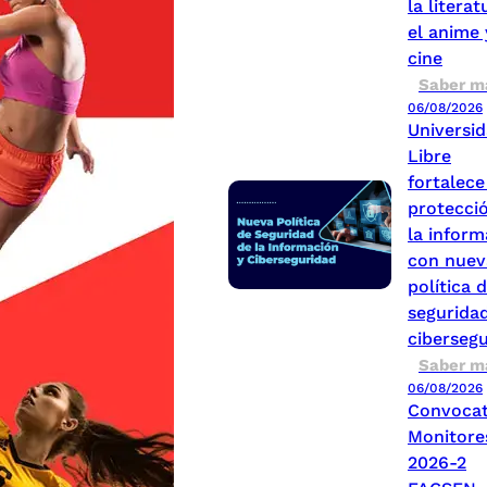
la literat
el anime 
cine
Saber m
06/08/2026
Universi
Libre
fortalece
protecci
la inform
con nuev
política 
seguridad
ciberseg
Saber m
06/08/2026
Convocat
Monitore
2026-2