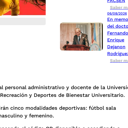
FACSEN
Saber m
06/08/2026
En memo
del doct
Fernand
Enrique
Dejanon
Rodrígue
Saber m
al personal administrativo y docente de la Univers
 Recreación y Deportes de Bienestar Universitario.
irán cinco modalidades deportivas: fútbol sala
masculino y femenino.