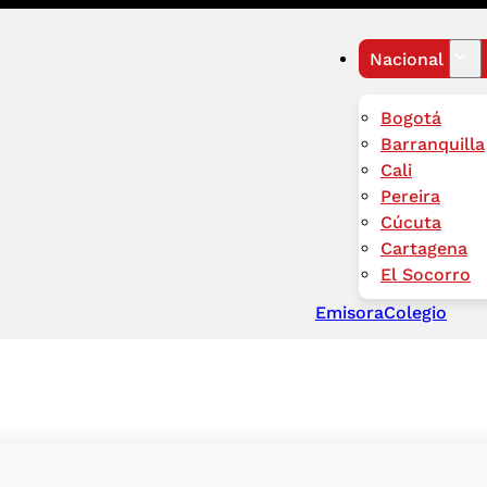
Nacional
Bogotá
Barranquilla
Cali
Pereira
Cúcuta
Cartagena
El Socorro
Emisora
Colegio