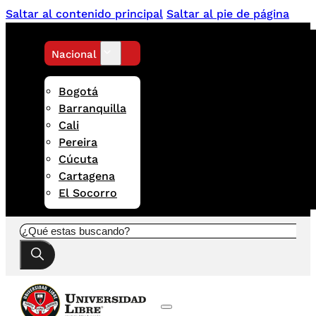
Saltar al contenido principal
Saltar al pie de página
Nacional
Bogotá
Barranquilla
Cali
Pereira
Cúcuta
Cartagena
El Socorro
Buscar