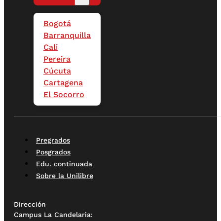
Bogotá
Barranquilla
Cali
Pereira
Cúcuta
Cartagena
El Socorro
Pregrados
Posgrados
Edu. continuada
Sobre la Unilibre
Dirección
Campus La Candelaria: