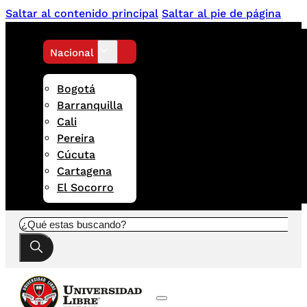
Saltar al contenido principal
Saltar al pie de página
Nacional
Bogotá
Barranquilla
Cali
Pereira
Cúcuta
Cartagena
El Socorro
Buscar