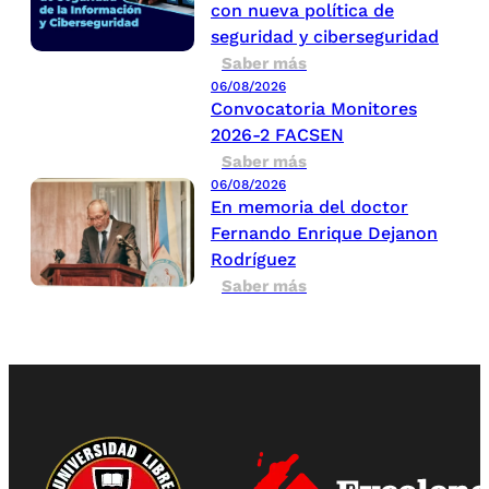
con nueva política de
seguridad y ciberseguridad
Saber más
06/08/2026
Convocatoria Monitores
2026-2 FACSEN
Saber más
06/08/2026
En memoria del doctor
Fernando Enrique Dejanon
Rodríguez
Saber más