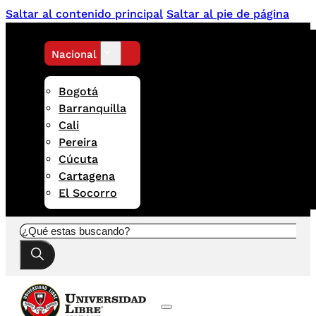
Saltar al contenido principal
Saltar al pie de página
Nacional
Bogotá
Barranquilla
Cali
Pereira
Cúcuta
Cartagena
El Socorro
Buscar