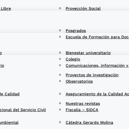
 Libre
Proyección Social
Posgrados
Escuela de Formación para Doc
o
Bienestar universitario
Colegio
rio
Comunicaciones, información y
Proyectos de investigación
Observatorios
de Calidad
Aseguramiento de la Calidad A
Nuestras revistas
onal del Servicio Civil
Fiscalía – SIDCA
Ambiental
Cátedra Gerardo Molina