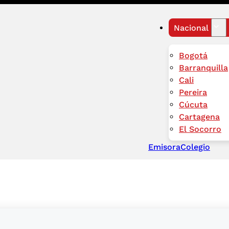
Nacional
Bogotá
Barranquilla
Cali
Pereira
Cúcuta
Cartagena
El Socorro
Emisora
Colegio