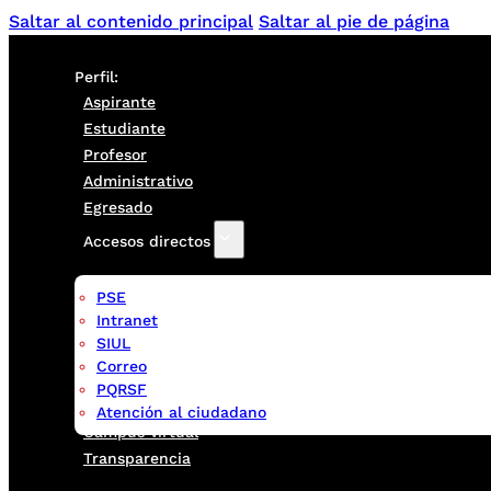
Saltar al contenido principal
Saltar al pie de página
Perfil:
Aspirante
Estudiante
Profesor
Administrativo
Egresado
Accesos directos
PSE
Intranet
SIUL
Correo
PQRSF
Atención al ciudadano
Campus virtual
Transparencia