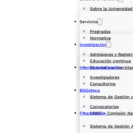
Sobre la Universidad
Servicios
Pregrados
Normativa
Investigación
Admisiones y Registr
Educación continua
Internacionalización
Directorio universita
Investigadores
Consultorios
Biblioteca
Sistema de Gestión 
Convocatorias
Financiación
CNSC – Comisión Naci
Sistema de Gestión 