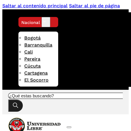
Saltar al contenido principal
Saltar al pie de página
Nacional
Bogotá
Barranquilla
Cali
Pereira
Cúcuta
Cartagena
El Socorro
Buscar