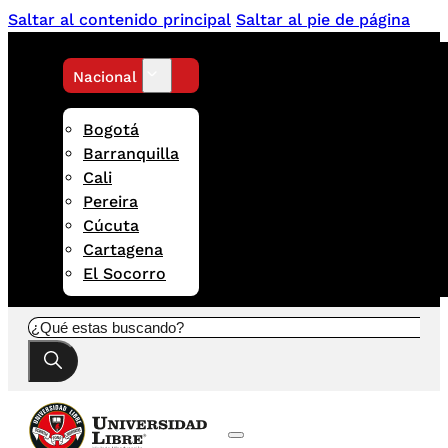
Saltar al contenido principal
Saltar al pie de página
Nacional
Bogotá
Barranquilla
Cali
Pereira
Cúcuta
Cartagena
El Socorro
Buscar