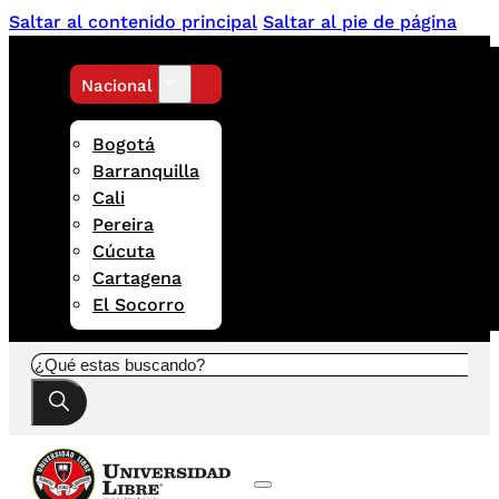
Saltar al contenido principal
Saltar al pie de página
Nacional
Bogotá
Barranquilla
Cali
Pereira
Cúcuta
Cartagena
El Socorro
Buscar