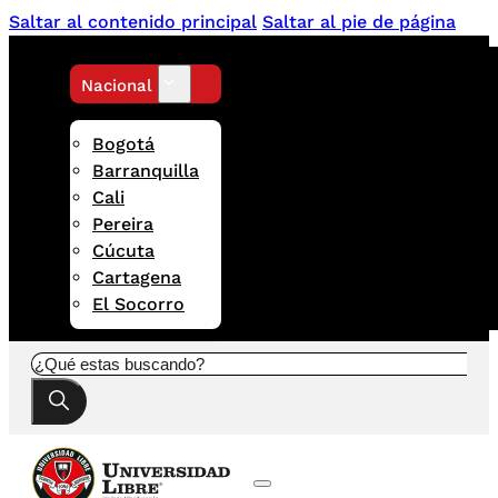
Saltar al contenido principal
Saltar al pie de página
Nacional
Bogotá
Barranquilla
Cali
Pereira
Cúcuta
Cartagena
El Socorro
Buscar