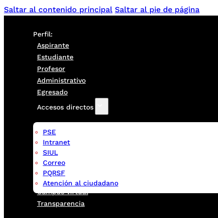
Saltar al contenido principal
Saltar al pie de página
Perfil:
Aspirante
Estudiante
Profesor
Administrativo
Egresado
Accesos directos
PSE
Intranet
SIUL
Correo
PQRSF
Atención al ciudadano
Campus virtual
Transparencia