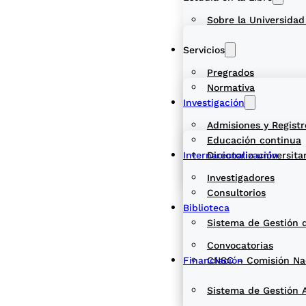
Sobre la Universidad
Servicios
Pregrados
Normativa
Investigación
Admisiones y Registr
Educación continua
Internacionalización
Directorio universita
Investigadores
Consultorios
Biblioteca
Sistema de Gestión 
Convocatorias
Financiación
CNSC – Comisión Naci
Sistema de Gestión 