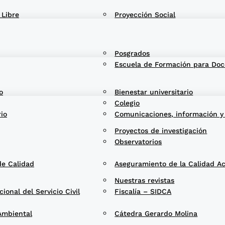
 Libre
Proyección Social
Posgrados
Escuela de Formación para Doc
o
Bienestar universitario
Colegio
rio
Comunicaciones, información y
Proyectos de investigación
Observatorios
de Calidad
Aseguramiento de la Calidad A
Nuestras revistas
onal del Servicio Civil
Fiscalía – SIDCA
Ambiental
Cátedra Gerardo Molina