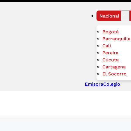
Nacional
Bogotá
Barranquilla
Cali
Pereira
Cúcuta
Cartagena
El Socorro
Emisora
Colegio