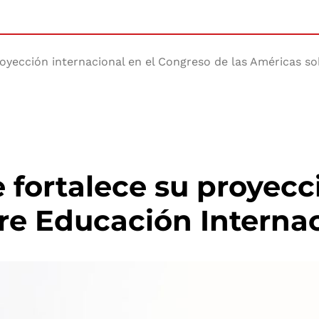
royección internacional en el Congreso de las Américas s
e fortalece su proyecc
re Educación Internac