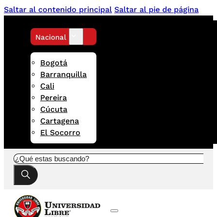
Saltar al contenido principal
Saltar al pie de página
Nacional
Bogotá
Barranquilla
Cali
Pereira
Cúcuta
Cartagena
El Socorro
Buscar