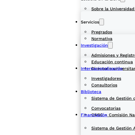
Sobre la Universidad
Servicios
Pregrados
Normativa
Investigación
Admisiones y Registr
Educación continua
Internacionalización
Directorio universita
Investigadores
Consultorios
Biblioteca
Sistema de Gestión 
Convocatorias
Financiación
CNSC – Comisión Naci
Sistema de Gestión 