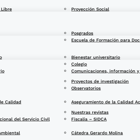
 Libre
Proyección Social
Posgrados
Escuela de Formación para Doc
o
Bienestar universitario
Colegio
rio
Comunicaciones, información y
Proyectos de investigación
Observatorios
de Calidad
Aseguramiento de la Calidad A
Nuestras revistas
onal del Servicio Civil
Fiscalía – SIDCA
Ambiental
Cátedra Gerardo Molina