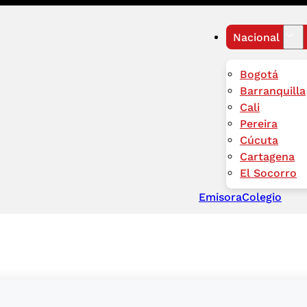
Nacional
Bogotá
Barranquilla
Cali
Pereira
Cúcuta
Cartagena
El Socorro
Emisora
Colegio