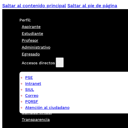
Saltar al contenido principal
Saltar al pie de página
Perfil:
Aspirante
Estudiante
Profesor
Administrativo
Egresado
Accesos directos
PSE
Intranet
SIUL
Correo
PQRSF
Atención al ciudadano
Campus virtual
Transparencia