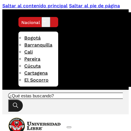
Saltar al contenido principal
Saltar al pie de página
Nacional
Bogotá
Barranquilla
Cali
Pereira
Cúcuta
Cartagena
El Socorro
Buscar