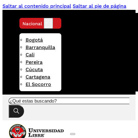
Saltar al contenido principal
Saltar al pie de página
Nacional
Bogotá
Barranquilla
Cali
Pereira
Cúcuta
Cartagena
El Socorro
Buscar