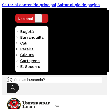
Saltar al contenido principal
Saltar al pie de página
Nacional
Bogotá
Barranquilla
Cali
Pereira
Cúcuta
Cartagena
El Socorro
Buscar