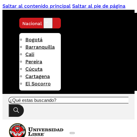
Saltar al contenido principal
Saltar al pie de página
Nacional
Bogotá
Barranquilla
Cali
Pereira
Cúcuta
Cartagena
El Socorro
Buscar