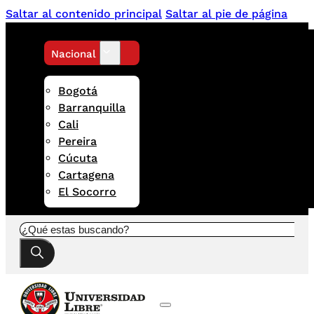
Saltar al contenido principal
Saltar al pie de página
Nacional
Bogotá
Barranquilla
Cali
Pereira
Cúcuta
Cartagena
El Socorro
Buscar