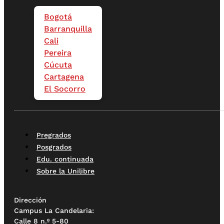
Bogotá
Barranquilla
Cali
Pereira
Cúcuta
Cartagena
El Socorro
Pregrados
Posgrados
Edu. continuada
Sobre la Unilibre
Dirección
Campus La Candelaria:
Calle 8 n.º 5-80