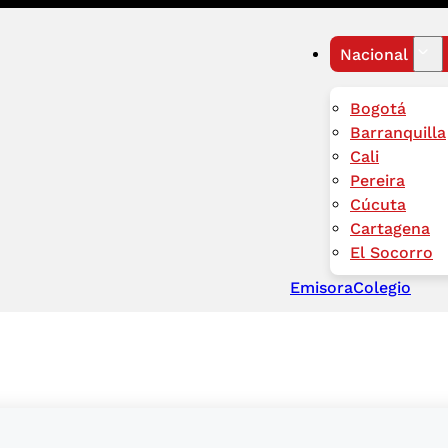
Nacional
Bogotá
Barranquilla
Cali
Pereira
Cúcuta
Cartagena
El Socorro
Emisora
Colegio