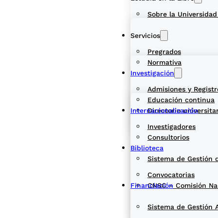
Sobre la Universidad
Servicios
Pregrados
Normativa
Investigación
Admisiones y Registr
Educación continua
Internacionalización
Directorio universita
Investigadores
Consultorios
Biblioteca
Sistema de Gestión 
Convocatorias
Financiación
CNSC – Comisión Naci
Sistema de Gestión 