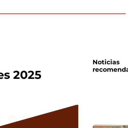
Noticias
recomend
es 2025