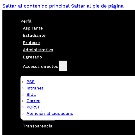
Saltar al contenido principal
Saltar al pie de página
Perfil:
Aspirante
Estudiante
Profesor
Administrativo
Egresado
Accesos directos
PSE
Intranet
SIUL
Correo
PQRSF
Atención al ciudadano
Campus virtual
Transparencia