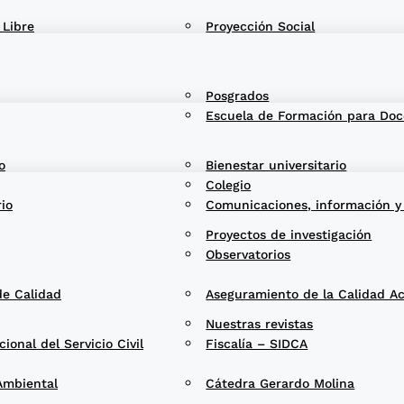
 Libre
Proyección Social
Posgrados
Escuela de Formación para Doc
o
Bienestar universitario
Colegio
rio
Comunicaciones, información y
Proyectos de investigación
Observatorios
de Calidad
Aseguramiento de la Calidad A
Nuestras revistas
onal del Servicio Civil
Fiscalía – SIDCA
Ambiental
Cátedra Gerardo Molina