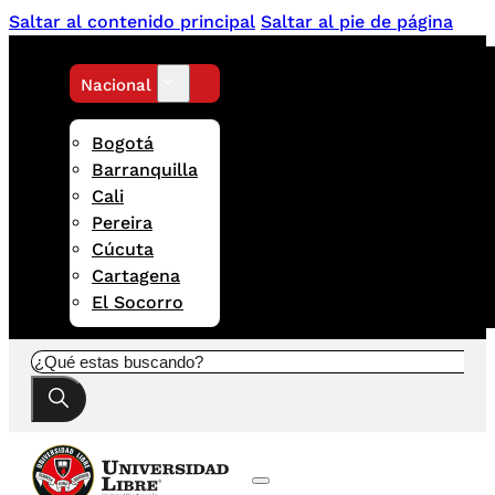
Saltar al contenido principal
Saltar al pie de página
Nacional
Bogotá
Barranquilla
Cali
Pereira
Cúcuta
Cartagena
El Socorro
Buscar