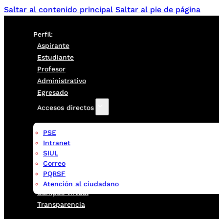
Saltar al contenido principal
Saltar al pie de página
Perfil:
Aspirante
Estudiante
Profesor
Administrativo
Egresado
Accesos directos
PSE
Intranet
SIUL
Correo
PQRSF
Atención al ciudadano
Campus virtual
Transparencia