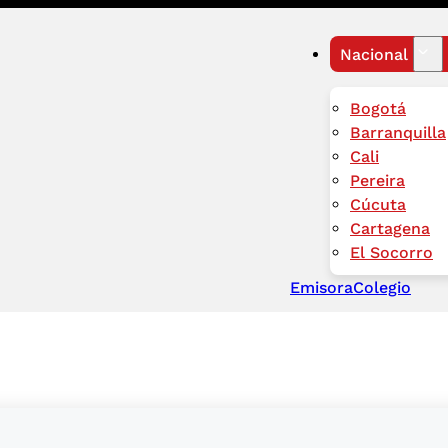
Nacional
Bogotá
Barranquilla
Cali
Pereira
Cúcuta
Cartagena
El Socorro
Emisora
Colegio