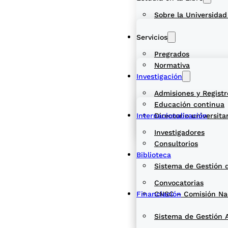
Sobre la Universidad
Servicios
Pregrados
Normativa
Investigación
Admisiones y Registr
Educación continua
Internacionalización
Directorio universita
Investigadores
Consultorios
Biblioteca
Sistema de Gestión 
Convocatorias
Financiación
CNSC – Comisión Naci
Sistema de Gestión 