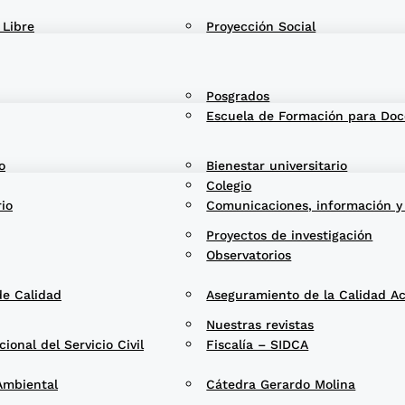
 Libre
Proyección Social
Posgrados
Escuela de Formación para Doc
o
Bienestar universitario
Colegio
rio
Comunicaciones, información y
Proyectos de investigación
Observatorios
de Calidad
Aseguramiento de la Calidad A
Nuestras revistas
onal del Servicio Civil
Fiscalía – SIDCA
Ambiental
Cátedra Gerardo Molina