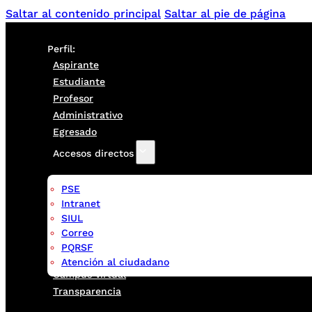
Saltar al contenido principal
Saltar al pie de página
Perfil:
Aspirante
Estudiante
Profesor
Administrativo
Egresado
Accesos directos
PSE
Intranet
SIUL
Correo
PQRSF
Atención al ciudadano
Campus virtual
Transparencia