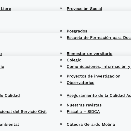
 Libre
Proyección Social
Posgrados
Escuela de Formación para Doc
o
Bienestar universitario
Colegio
rio
Comunicaciones, información y
Proyectos de investigación
Observatorios
de Calidad
Aseguramiento de la Calidad A
Nuestras revistas
onal del Servicio Civil
Fiscalía – SIDCA
Ambiental
Cátedra Gerardo Molina