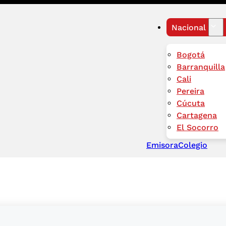
Nacional
Bogotá
Barranquilla
Cali
Pereira
Cúcuta
Cartagena
El Socorro
Emisora
Colegio