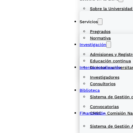
Sobre la Universidad
Servicios
Pregrados
Normativa
Investigación
Admisiones y Registr
Educación continua
Internacionalización
Directorio universita
Investigadores
Consultorios
Biblioteca
Sistema de Gestión 
Convocatorias
Financiación
CNSC – Comisión Naci
Sistema de Gestión 