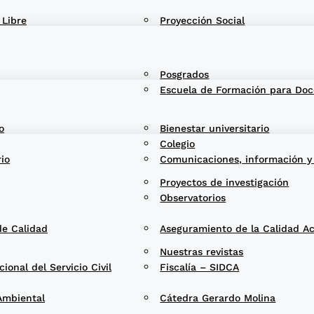
 Libre
Proyección Social
Posgrados
Escuela de Formación para Doc
o
Bienestar universitario
Colegio
rio
Comunicaciones, información y
Proyectos de investigación
Observatorios
de Calidad
Aseguramiento de la Calidad A
Nuestras revistas
onal del Servicio Civil
Fiscalía – SIDCA
Ambiental
Cátedra Gerardo Molina