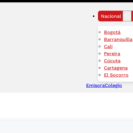
Nacional
Bogotá
Barranquilla
Cali
Pereira
Cúcuta
Cartagena
El Socorro
Emisora
Colegio