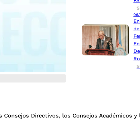
FA
S
06/
En
de
Fe
En
De
Ro
S
os Consejos Directivos, los Consejos Académicos y 