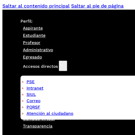
Saltar al contenido principal
Saltar al pie de página
Perfil:
Aspirante
Estudiante
Profesor
Administrativo
Egresado
Accesos directos
PSE
Intranet
SIUL
Correo
PQRSF
Atención al ciudadano
Campus virtual
Transparencia