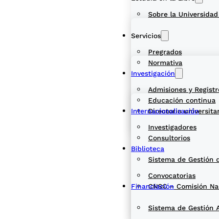
Sobre la Universidad
Servicios
Pregrados
Normativa
Investigación
Admisiones y Registr
Educación continua
Internacionalización
Directorio universita
Investigadores
Consultorios
Biblioteca
Sistema de Gestión 
Convocatorias
Financiación
CNSC – Comisión Naci
Sistema de Gestión 