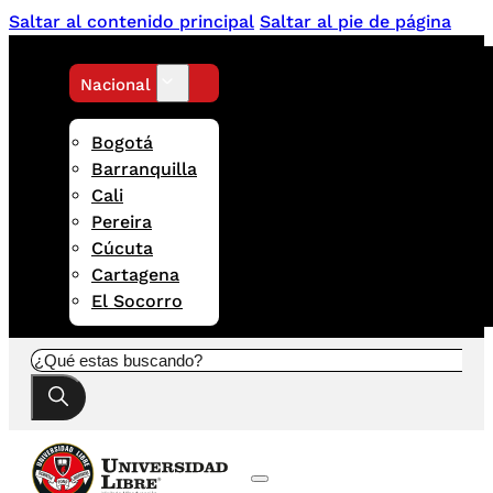
Saltar al contenido principal
Saltar al pie de página
Nacional
Bogotá
Barranquilla
Cali
Pereira
Cúcuta
Cartagena
El Socorro
Buscar