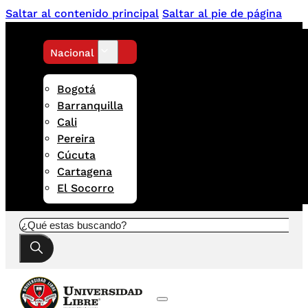
Saltar al contenido principal
Saltar al pie de página
Nacional
Bogotá
Barranquilla
Cali
Pereira
Cúcuta
Cartagena
El Socorro
Buscar