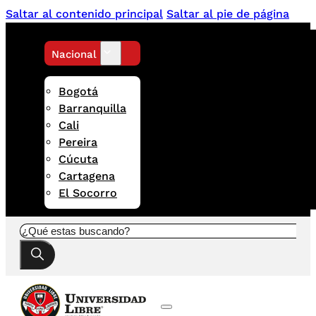
Saltar al contenido principal
Saltar al pie de página
Nacional
Bogotá
Barranquilla
Cali
Pereira
Cúcuta
Cartagena
El Socorro
Buscar