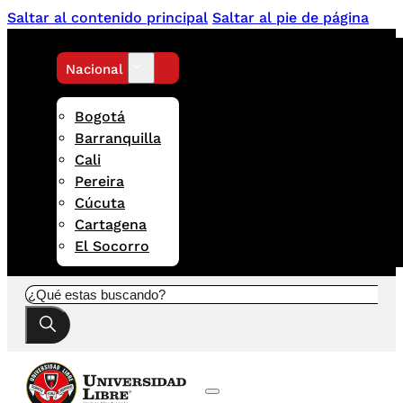
Saltar al contenido principal
Saltar al pie de página
Nacional
Bogotá
Barranquilla
Cali
Pereira
Cúcuta
Cartagena
El Socorro
Buscar