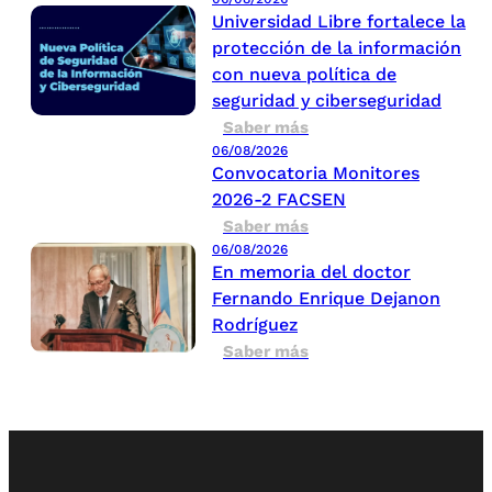
Universidad Libre fortalece la
protección de la información
con nueva política de
seguridad y ciberseguridad
Saber más
06/08/2026
Convocatoria Monitores
2026-2 FACSEN
Saber más
06/08/2026
En memoria del doctor
Fernando Enrique Dejanon
Rodríguez
Saber más