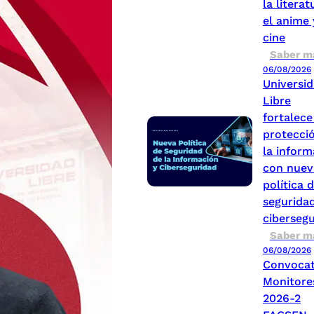
la literat
el anime 
cine
Saber m
06/08/2026
Universi
Libre
fortalece
protecci
la inform
con nuev
política 
seguridad
ciberseg
Saber m
06/08/2026
Convocat
Monitore
2026-2