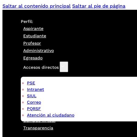
Saltar al contenido principal
Saltar al pie de página
Perfil:
Aspirante
Estudiante
Profesor
Administrativo
Egresado
Accesos directos
PSE
Intranet
SIUL
Correo
PQRSF
Atención al ciudadano
Campus virtual
Transparencia