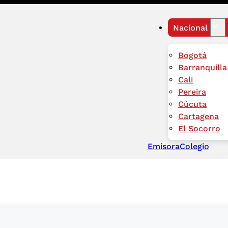
Nacional
Bogotá
Barranquilla
Cali
Pereira
Cúcuta
Cartagena
El Socorro
Emisora
Colegio