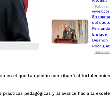
FACSEN
Saber m
06/08/2026
En memo
del doct
Fernand
Enrique
Dejanon
Rodrígue
Saber m
o en el que tu opinión contribuirá al fortalecimie
s prácticas pedagógicas y al avance hacia la excele