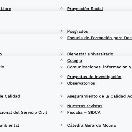
 Libre
Proyección Social
Posgrados
Escuela de Formación para Doc
o
Bienestar universitario
Colegio
rio
Comunicaciones, información y
Proyectos de investigación
Observatorios
de Calidad
Aseguramiento de la Calidad A
Nuestras revistas
onal del Servicio Civil
Fiscalía – SIDCA
Ambiental
Cátedra Gerardo Molina