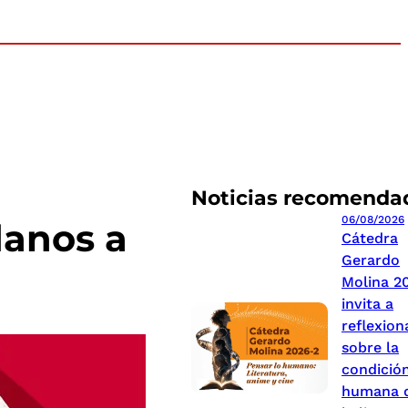
Noticias recomenda
06/08/2026
danos a
Cátedra
Gerardo
Molina 2
invita a
reflexion
sobre la
condició
humana 