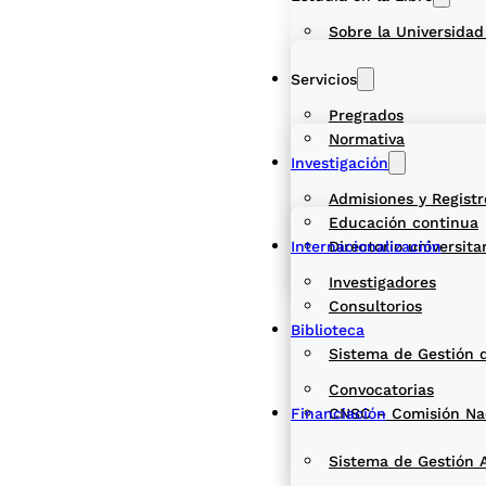
Sobre la Universidad
Servicios
Pregrados
Normativa
Investigación
Admisiones y Registr
Educación continua
Internacionalización
Directorio universita
Investigadores
Consultorios
Biblioteca
Sistema de Gestión 
Convocatorias
Financiación
CNSC – Comisión Naci
Sistema de Gestión 