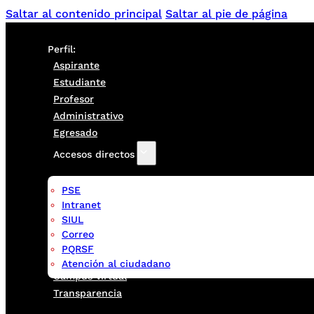
Saltar al contenido principal
Saltar al pie de página
Perfil:
Aspirante
Estudiante
Profesor
Administrativo
Egresado
Accesos directos
PSE
Intranet
SIUL
Correo
PQRSF
Atención al ciudadano
Campus virtual
Transparencia