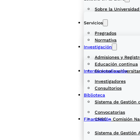
Sobre la Universidad
Servicios
Pregrados
Normativa
Investigación
Admisiones y Registr
Educación continua
Internacionalización
Directorio universita
Investigadores
Consultorios
Biblioteca
Sistema de Gestión 
Convocatorias
Financiación
CNSC – Comisión Naci
Sistema de Gestión 