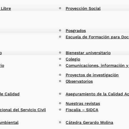
 Libre
Proyección Social
Posgrados
Escuela de Formación para Doc
o
Bienestar universitario
Colegio
rio
Comunicaciones, información y
Proyectos de investigación
Observatorios
de Calidad
Aseguramiento de la Calidad A
Nuestras revistas
onal del Servicio Civil
Fiscalía – SIDCA
Ambiental
Cátedra Gerardo Molina