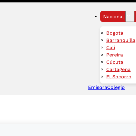
Nacional
Bogotá
Barranquilla
Cali
Pereira
Cúcuta
Cartagena
El Socorro
Emisora
Colegio