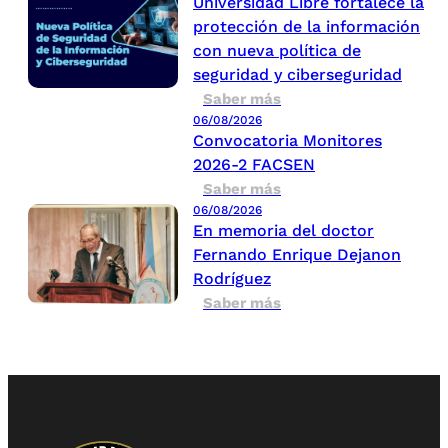
Universidad Libre fortalece la
protección de la información
con nueva política de
seguridad y ciberseguridad
Saber más
06/08/2026
Convocatoria Monitores
2026-2 FACSEN
Saber más
06/08/2026
En memoria del doctor
Fernando Enrique Dejanon
Rodríguez
Saber más