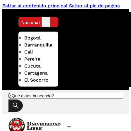
Saltar al contenido principal
Saltar al pie de página
Nacional
Bogotá
Barranquilla
Cali
Pereira
Cúcuta
Cartagena
El Socorro
Buscar