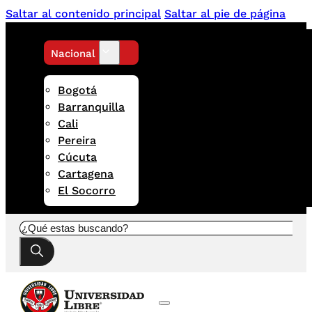
Saltar al contenido principal
Saltar al pie de página
Nacional
Bogotá
Barranquilla
Cali
Pereira
Cúcuta
Cartagena
El Socorro
Buscar