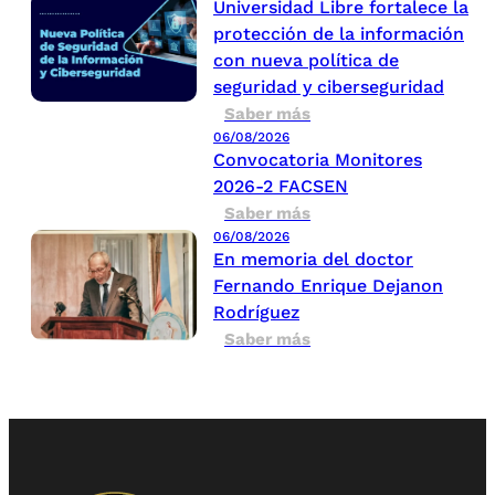
Universidad Libre fortalece la
protección de la información
con nueva política de
seguridad y ciberseguridad
Saber más
06/08/2026
Convocatoria Monitores
2026-2 FACSEN
Saber más
06/08/2026
En memoria del doctor
Fernando Enrique Dejanon
Rodríguez
Saber más