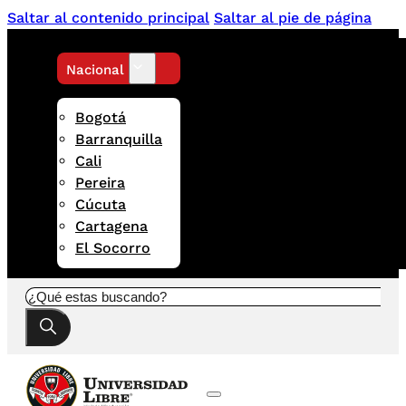
Saltar al contenido principal
Saltar al pie de página
Nacional
Bogotá
Barranquilla
Cali
Pereira
Cúcuta
Cartagena
El Socorro
Buscar