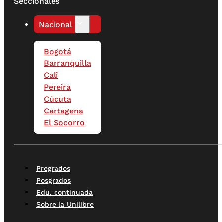
Seccionales
Nacional
Bogotá
Barranquilla
Cali
Pereira
Cúcuta
Cartagena
El Socorro
Pregrados
Posgrados
Edu. continuada
Sobre la Unilibre