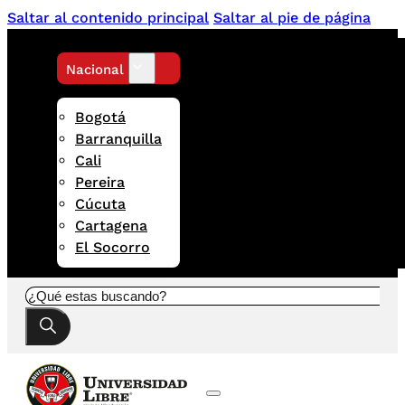
Saltar al contenido principal
Saltar al pie de página
Nacional
Bogotá
Barranquilla
Cali
Pereira
Cúcuta
Cartagena
El Socorro
Buscar