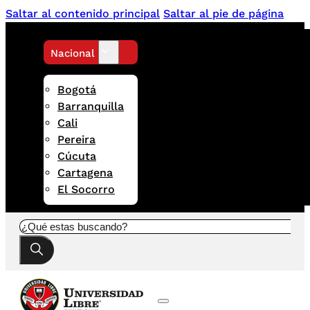
Saltar al contenido principal
Saltar al pie de página
Nacional
Bogotá
Barranquilla
Cali
Pereira
Cúcuta
Cartagena
El Socorro
Buscar